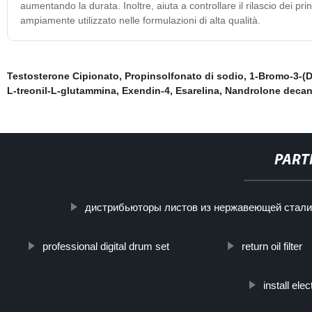
aumentando la durata. Inoltre, aiuta a controllare il rilascio dei prin
ampiamente utilizzato nelle formulazioni di alta qualità.
Testosterone Cipionato
,
Propinsolfonato di sodio
,
1-Bromo-3-(D
L-treonil-L-glutammina
,
Exendin-4
,
Esarelina
,
Nandrolone deca
PART
дистрибьюторы листов из нержавеющей стал
professional digital drum set
return oil filter
install ele