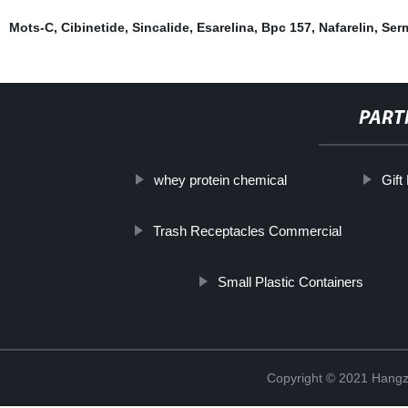
Mots-C
,
Cibinetide
,
Sincalide
,
Esarelina
,
Bpc 157
,
Nafarelin
,
Serm
PART
whey protein chemical
Gift
Trash Receptacles Commercial
Small Plastic Containers
Copyright © 2021 Hangz