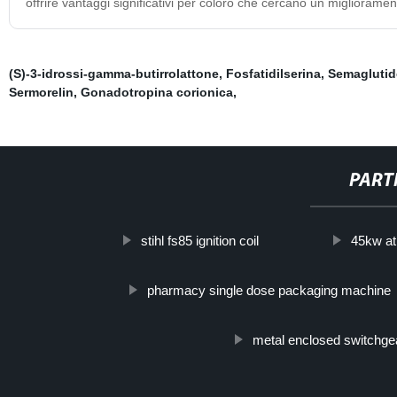
offrire vantaggi significativi per coloro che cercano un migliorament
(S)-3-idrossi-gamma-butirrolattone
,
Fosfatidilserina
,
Semaglutid
Sermorelin
,
Gonadotropina corionica
,
PART
stihl fs85 ignition coil
45kw at
pharmacy single dose packaging machine
metal enclosed switchge