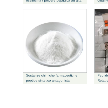
ossitocina / polvere peptidica ad alta
Qualit
purezza / Ossitocina / Oxytocin
prezzo 
polvere / CAS 50-56-6 con prezzo
ossitoc
all&prime;ingrosso
Sostanze chimiche farmaceutiche
Peptid
peptide sintetico antagonista
Retatr
dell&prime;ossitocina Atosiban
Adipoti
acetato polvere CAS: 90779-69-4
Epital