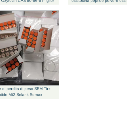
y Oxytocin CAS 50-56-6 miglior
ossitocina peptide polvere ossi
In acetato di
Oxytocin
ina/noritocine
e di perdita di peso SEM Tirz
utide Mt2 Selank Semax
de Acetato di ossitocina
on Ll37 Kpv Mot-C Thimalina