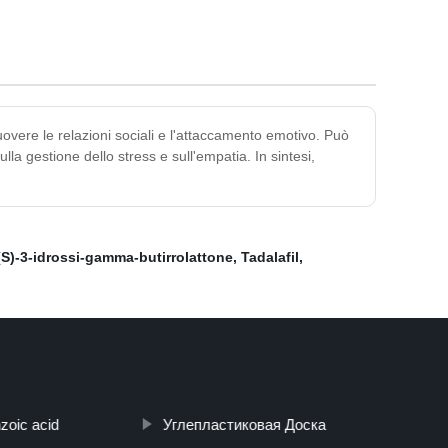
vere le relazioni sociali e l'attaccamento emotivo. Può
lla gestione dello stress e sull'empatia. In sintesi,
(S)-3-idrossi-gamma-butirrolattone
,
Tadalafil
,
zoic acid
Углепластиковая Доска