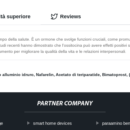
ità superiore
Reviews
po della salute. È un ormone che svolge funzioni cruciali, come promuo
udi recenti hanno dimostrato che l'ossitocina può avere effetti positivi su
ento per migliorare la qualità della vita e le relazioni interpersonali.
o alluminio idruro
,
Nafarelin
,
Acetato di teriparatide
,
Bimatoprost
,
PARTNER COMPANY
ge
smart home devices
paraamino ben