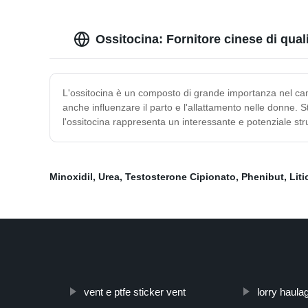
Ossitocina: Fornitore cinese di qual
L'ossitocina è un composto di grande importanza nel cam
anche influenzare il parto e l'allattamento nelle donne. St
l'ossitocina rappresenta un interessante e potenziale strum
Minoxidil
,
Urea
,
Testosterone Cipionato
,
Phenibut
,
Liti
vent e ptfe sticker vent
lorry haula