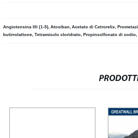
Angiotensina I/Ii (1-5)
,
Atosiban
,
Acetato di Cetrorelix
,
Prometaz
butirrolattone
,
Tetramisolo cloridrato
,
Propinsolfonato di sodio
,
PRODOTTI