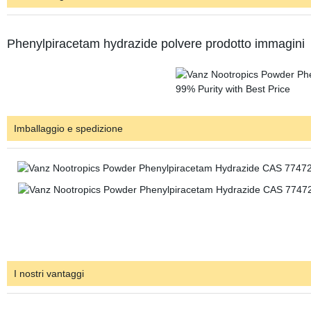
Phenylpiracetam hydrazide polvere prodotto immagin
Imballaggio e spedizione
I nostri vantaggi