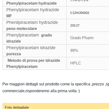
77472-71-0
Phenylpiracetam hydrazide
Phenylpiracetam hydrazide
C12H15N3O2
MF
Phenilpiracetam hydrazide
233.27
peso molecolare
Phenylpiracetam
grado
Grado Pharm
idrazide
Phenylpiracetam idrazide
99%
purezza
Metodo di prova per idrazide
HPLC
Phenylpiracetam
Per maggiori dettagli sul prodotto come la specifica ,prezzo ,
commerciale,risponderemo alla prima volta :)
Foto dettagliate