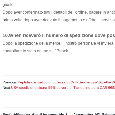
giusto;
Dopo aver confermato tutti i dettagli dell'ordine, pagare in an
prima volta dopo aver ricevuto il pagamento e offrire il servizi
10.When riceverò il numero di spedizione dove poss
Dopo la spedizione della merce, il nostro personale vi invier
controllare lo stato online su 17track.
Previous:
Peptide cosmetico di purezza 99% H-Ser-Ile-Lys-VAL-Ala-
Next:
USA spedizione sicura 99% polvere di Tianeptine pura CAS 66
Fosfatidilserina
,
Acetil tetrapeptide-3
,
L-Asparagina, N2
,
Salmon