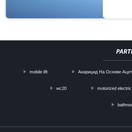
PART
mobile lift
Акарицид На Основе Аце
wc20
motorized electric
bathroo