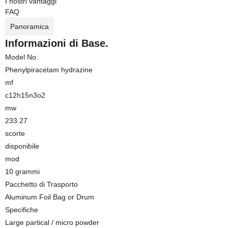
I nostri vantaggi
FAQ
Panoramica
Informazioni di Base.
Model No.
Phenylpiracetam hydrazine
mf
c12h15n3o2
mw
233.27
scorte
disponibile
mod
10 grammi
Pacchetto di Trasporto
Aluminum Foil Bag or Drum
Specifiche
Large partical / micro powder