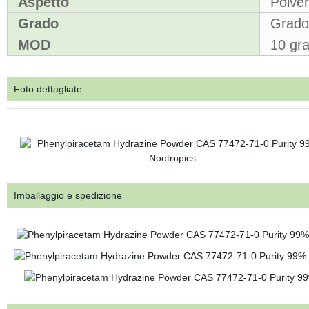
Aspetto
Polver
Grado
Grado
MOD
10 gr
Foto dettagliate
Imballaggio e spedizione