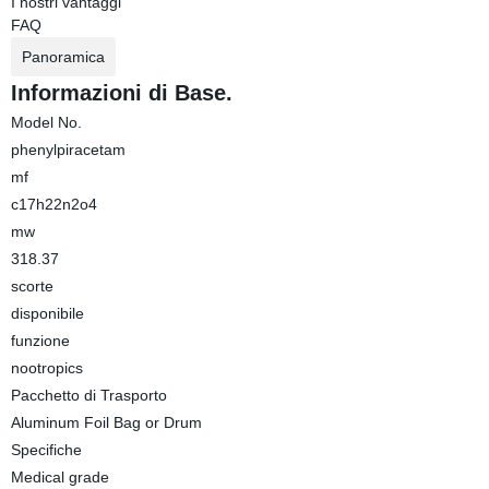
I nostri vantaggi
FAQ
Panoramica
Informazioni di Base.
Model No.
phenylpiracetam
mf
c17h22n2o4
mw
318.37
scorte
disponibile
funzione
nootropics
Pacchetto di Trasporto
Aluminum Foil Bag or Drum
Specifiche
Medical grade