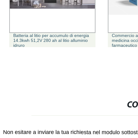
energia
Commercio all&prime;ingrosso di
C
uminio
medicina occidentale GMP farmaco
T
farmaceutico 50 mg/2 ml Prometazina
di
Iniezione
CO
Non esitare a inviare la tua richiesta nel modulo sotto