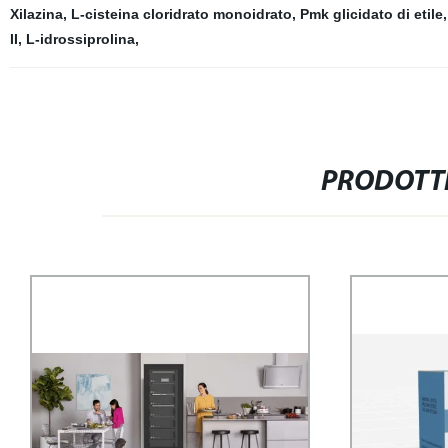
Xilazina
,
L-cisteina cloridrato monoidrato
,
Pmk glicidato di etile
II
,
L-idrossiprolina
,
PRODOTTI