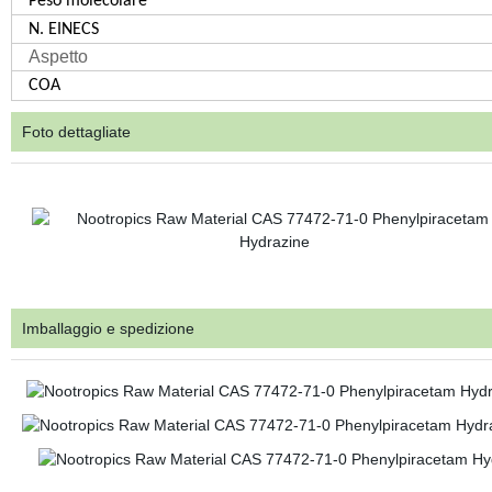
Peso molecolare
N. EINECS
Aspetto
COA
Foto dettagliate
Imballaggio e spedizione