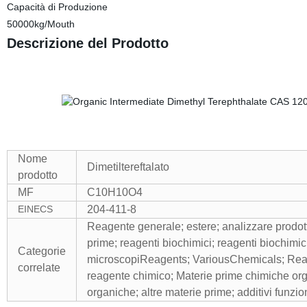
Capacità di Produzione
50000kg/Mouth
Descrizione del Prodotto
Nome
Dimetiltereftalato
prodotto
MF
C10H10O4
EINECS
204-411-8
Reagente generale; estere; analizzare prodotti
prime; reagenti biochimici; reagenti biochimici
Categorie
microscopiReagents; VariousChemicals; Reagen
correlate
reagente chimico; Materie prime chimiche or
organiche; altre materie prime; additivi funzi