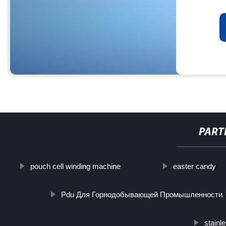
PART
pouch cell winding machine
easter candy
Pdu Для Горнодобывающей Промышленности
stainl