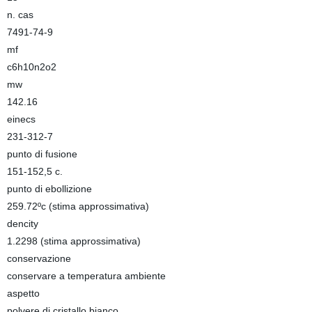
n. cas
7491-74-9
mf
c6h10n2o2
mw
142.16
einecs
231-312-7
punto di fusione
151-152,5 c.
punto di ebollizione
259.72ºc (stima approssimativa)
dencity
1.2298 (stima approssimativa)
conservazione
conservare a temperatura ambiente
aspetto
polvere di cristallo bianco